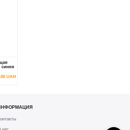
щая
я синяя
.00 UAH
ИНФОРМАЦИЯ
онтакты
 нас