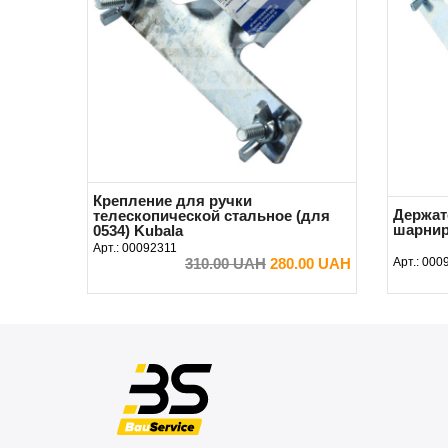
Крепление для ручки
Держат
телескопической стальное (для
шарнир
0534) Kubala
Арт.:
00092311
310.00 UAH
280.00 UAH
Арт.:
000
Предзаказ