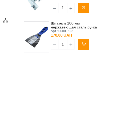
Шпатель 100 мм
нержавеющая сталь ручка
прорезиненная синяя
Арт.:
00001623
Kubala (0588)
170.00 UAH