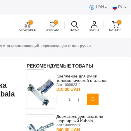
UAH
RU
0
0
0
СРАВНЕНИЕ
ЗАКЛАДКИ
ПОИСК
ВОЙТИ
КОРЗИНА
 мм выравнивающий нержавеющая сталь ручка
РЕКОМЕНДУЕМЫЕ ТОВАРЫ
Крепление для ручки
телескопической стальное
ка
(для 0534) Kubala
Арт.:
00092311
310.00 UAH
bala
Держатель для шпателя
шарнирный Kubala
Арт.:
00095920
640.00 UAH