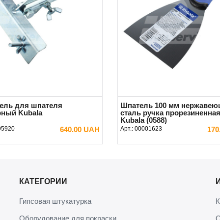
ель для шпателя
Шпатель 100 мм нержавею
ный Kubala
сталь ручка прорезиненна
Kubala (0588)
95920
640.00 UAH
Арт.:
00001623
170
Предзаказ
В КОРЗИНУ
КАТЕГОРИИ
Гипсовая штукатурка
К
Оборудование для покраски
О