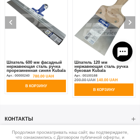
Шпатель 600 мм фасадный
Шпатель 120 мм
нержавеющая сталь ручка
нержавеющая сталь ручка
прорезиненная синяя Kubala
буковая Kubala
(0535)
Арт.:
00000240
Арт.:
00100168
780.00 UAH
200.00 UAH
140.00 UAH
В КОРЗИНУ
В КОРЗИНУ
КОНТАКТЫ
Продолжая просматривать наш сайт, вы подтверждаете,
КАТЕГОРИИ
что ознакомились с Договором публичной оферты, и