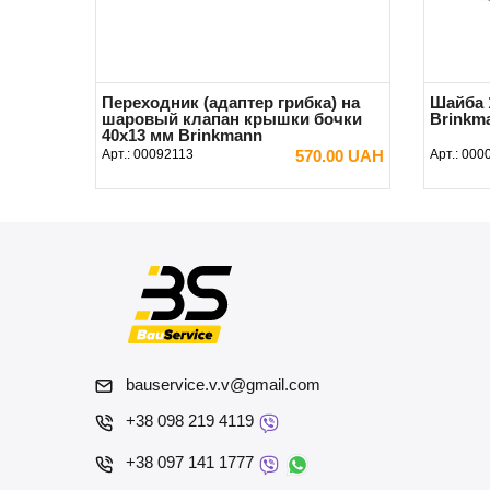
Переходник (адаптер грибка) на
Шайба 
шаровый клапан крышки бочки
Brinkma
40х13 мм Brinkmann
Арт.:
00092113
570.00 UAH
Арт.:
000
В КОРЗИНУ
bauservice.v.v@gmail.com
+38 098 219 4119
+38 097 141 1777