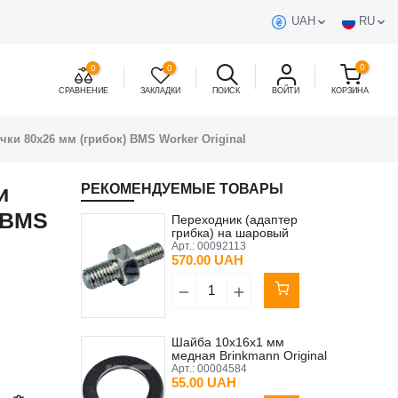
UAH
RU
0
0
0
СРАВНЕНИЕ
ЗАКЛАДКИ
ПОИСК
ВОЙТИ
КОРЗИНА
и 80х26 мм (грибок) BMS Worker Original
и
РЕКОМЕНДУЕМЫЕ ТОВАРЫ
) BMS
Переходник (адаптер
грибка) на шаровый
клапан крышки бочки
Арт.:
00092113
40х13 мм Brinkmann
570.00 UAH
Шайба 10x16x1 мм
медная Brinkmann Original
Арт.:
00004584
55.00 UAH