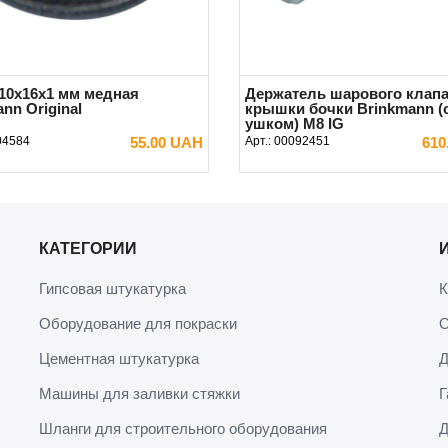
10x16x1 мм медная
Держатель шарового клап
nn Original
крышки бочки Brinkmann (
ушком) M8 IG
04584
55.00 UAH
Арт.:
00092451
610
В КОРЗИНУ
В КОРЗИНУ
КАТЕГОРИИ
Гипсовая штукатурка
К
Оборудование для покраски
О
Цементная штукатурка
Д
Машины для заливки стяжки
Г
Шланги для строительного оборудования
Д