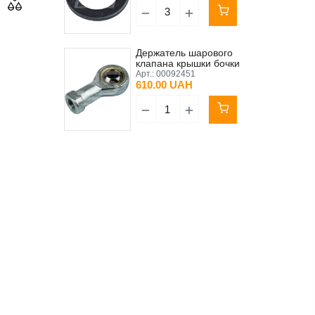
Держатель шарового
клапана крышки бочки
Brinkmann (с ушком) M8
Арт.:
00092451
IG
610.00 UAH