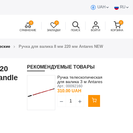
UAH
RU
0
0
0
СРАВНЕНИЕ
ЗАКЛАДКИ
ПОИСК
ВОЙТИ
КОРЗИНА
еские
Ручка для валика 8 мм 220 мм Antares NEW
220
РЕКОМЕНДУЕМЫЕ ТОВАРЫ
andle
Ручка телескопическая
для валика 3 м Antares
красная
Арт.:
00092160
310.00 UAH