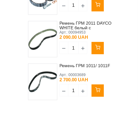
Ремень ГРМ 2011 DAYCO
WHITE белый с
полиуретановым
Арт.:
00094953
покрытием
2 090.00 UAH
Ремень ГРМ 1011/ 1011F
Арт.:
00003689
2 700.00 UAH