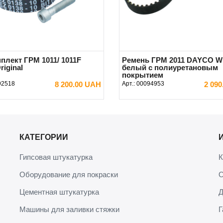
плект ГРМ 1011/ 1011F
Ремень ГРМ 2011 DAYCO W
riginal
белый с полиуретановым
покрытием
92518
8 200.00 UAH
Арт.:
00094953
2 09
В КОРЗИНУ
В КОРЗИНУ
КАТЕГОРИИ
Гипсовая штукатурка
К
Оборудование для покраски
О
Цементная штукатурка
Д
Машины для заливки стяжки
Г