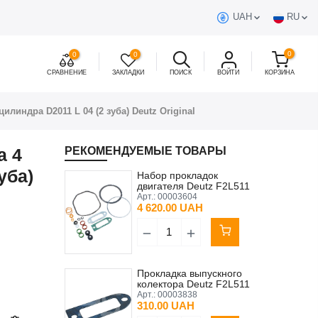
UAH
RU
0
0
0
СРАВНЕНИЕ
ЗАКЛАДКИ
ПОИСК
ВОЙТИ
КОРЗИНА
илиндра D2011 L 04 (2 зуба) Deutz Original
а 4
РЕКОМЕНДУЕМЫЕ ТОВАРЫ
уба)
Набор прокладок
двигателя Deutz F2L511
Арт.:
00003604
4 620.00 UAH
Прокладка выпускного
колектора Deutz F2L511
Арт.:
00003838
310.00 UAH