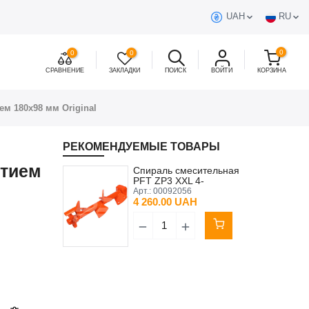
UAH
RU
0
0
0
СРАВНЕНИЕ
ЗАКЛАДКИ
ПОИСК
ВОЙТИ
КОРЗИНА
м 180x98 мм Original
РЕКОМЕНДУЕМЫЕ ТОВАРЫ
стием
Спираль смесительная
PFT ZP3 ХХL 4-
ступенчатая игольчатая
Арт.:
00092056
без муфти
4 260.00 UAH