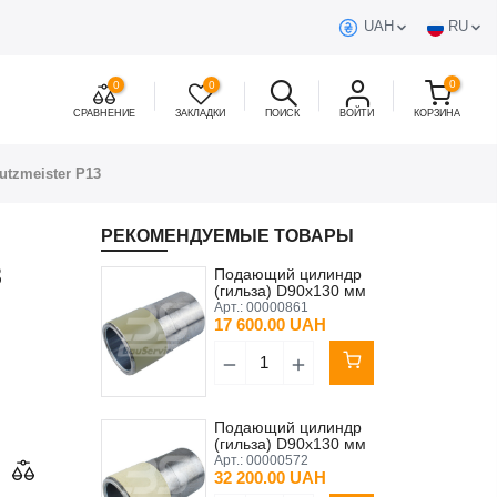
UAH
RU
0
0
0
СРАВНЕНИЕ
ЗАКЛАДКИ
ПОИСК
ВОЙТИ
КОРЗИНА
tzmeister P13
РЕКОМЕНДУЕМЫЕ ТОВАРЫ
3
Подающий цилиндр
(гильза) D90x130 мм
Putzmeister P13 VDK
Арт.:
00000861
17 600.00 UAH
Подающий цилиндр
(гильза) D90x130 мм
Putzmeister P13 Original
Арт.:
00000572
32 200.00 UAH