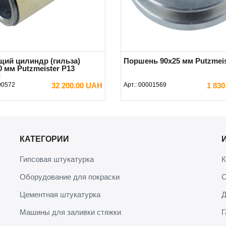
ий цилиндр (гильза)
Поршень 90х25 мм Putzmeis
 мм Putzmeister P13
l
00572
32 200.00 UAH
Арт.:
00001569
1 83
В КОРЗИНУ
В КОРЗИНУ
КАТЕГОРИИ
Гипсовая штукатурка
К
Оборудование для покраски
О
Цементная штукатурка
Д
Машины для заливки стяжки
Г