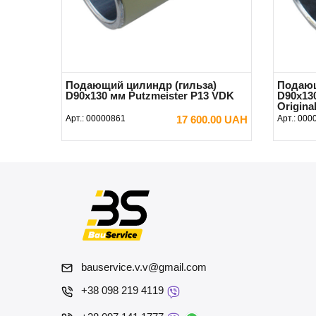
Подающий цилиндр (гильза)
Подающ
D90x130 мм Putzmeister P13 VDK
D90x130
Origina
Арт.:
00000861
17 600.00 UAH
Арт.:
000
В КОРЗИНУ
bauservice.v.v@gmail.com
+38 098 219 4119