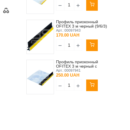
Профиль приоконный
OFITEX 3 м черный (9/6/3)
(7 мм клеящая полоса)
Арт.:
00097943
170.00 UAH
Профиль приоконный
OFITEX 3 м черный с
сеткой прошитый (9/6/3)(7
Арт.:
00097941
мм клеящая полоса)
250.00 UAH