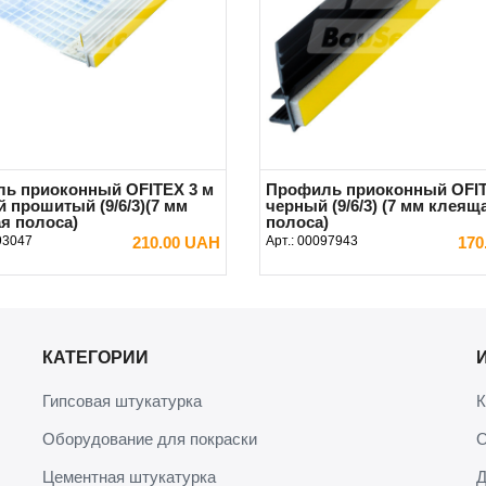
ь приоконный OFITEX 3 м
Профиль приоконный OFIT
й прошитый (9/6/3)(7 мм
черный (9/6/3) (7 мм клеящ
я полоса)
полоса)
93047
210.00 UAH
Арт.:
00097943
170
В КОРЗИНУ
В КОРЗИНУ
КАТЕГОРИИ
Гипсовая штукатурка
К
Оборудование для покраски
О
Цементная штукатурка
Д