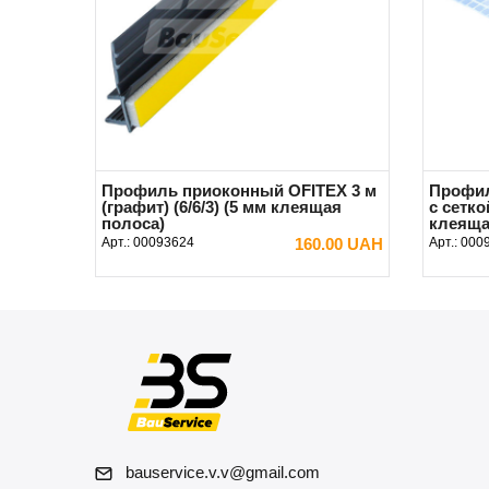
Профиль приоконный OFITEX 3 м
Профил
(графит) (6/6/3) (5 мм клеящая
с сетко
полоса)
клеяща
Арт.:
00093624
160.00 UAH
Арт.:
000
В КОРЗИНУ
bauservice.v.v@gmail.com