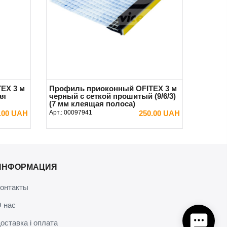
EX 3 м
Профиль приоконный OFITEX 3 м
ая
черный с сеткой прошитый (9/6/3)
(7 мм клеящая полоса)
.00 UAH
Арт.:
00097941
250.00 UAH
В КОРЗИНУ
ИНФОРМАЦИЯ
онтакты
 нас
оставка і оплата