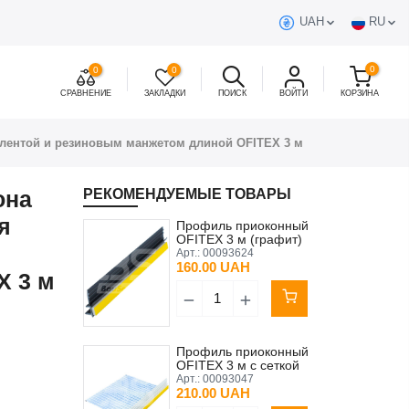
UAH
RU
0
0
0
СРАВНЕНИЕ
ЗАКЛАДКИ
ПОИСК
ВОЙТИ
КОРЗИНА
 лентой и резиновым манжетом длиной OFITEX 3 м
она
РЕКОМЕНДУЕМЫЕ ТОВАРЫ
я
Профиль приоконный
OFITEX 3 м (графит)
(6/6/3) (5 мм клеящая
Арт.:
00093624
полоса)
160.00 UAH
X 3 м
Профиль приоконный
OFITEX 3 м с сеткой
прошитый (9/6/3)(7 мм
Арт.:
00093047
клеящая полоса)
210.00 UAH