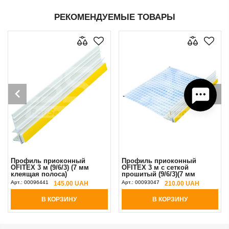
РЕКОМЕНДУЕМЫЕ ТОВАРЫ
Профиль приоконный
Профиль приоконный
OFITEX 3 м (9/6/3) (7 мм
OFITEX 3 м с сеткой
клеящая полоса)
прошитый (9/6/3)(7 мм
клеящая полоса)
Арт.:
00096441
Арт.:
00093047
145.00 UAH
210.00 UAH
В КОРЗИНУ
В КОРЗИНУ