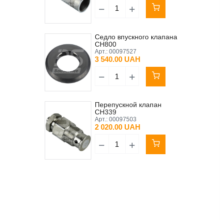
Седло впускного клапана
CH800
Арт.:
00097527
3 540.00 UAH
Перепускной клапан
CH339
Арт.:
00097503
2 020.00 UAH