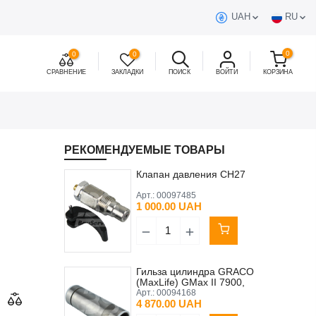
UAH
RU
0
0
0
СРАВНЕНИЕ
ЗАКЛАДКИ
ПОИСК
ВОЙТИ
КОРЗИНА
РЕКОМЕНДУЕМЫЕ ТОВАРЫ
Клапан давления CH27
Арт.:
00097485
1 000.00 UAH
Гильза цилиндра GRACO
(MaxLife) GMax II 7900,
GMax 7900, TexSpray
Арт.:
00094168
Mark X (аналог)
4 870.00 UAH