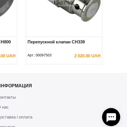
CH800
Перепускной клапан CH339
0.00 UAH
Арт.:
00097503
2 020.00 UAH
В КОРЗИНУ
ИНФОРМАЦИЯ
онтакты
 нас
оставка і оплата
арантия