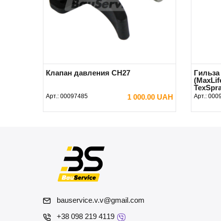
Клапан давления CH27
Гильза
(MaxLif
TexSpra
Арт.:
00097485
1 000.00 UAH
Арт.:
000
В КОРЗИНУ
bauservice.v.v@gmail.com
+38 098 219 4119