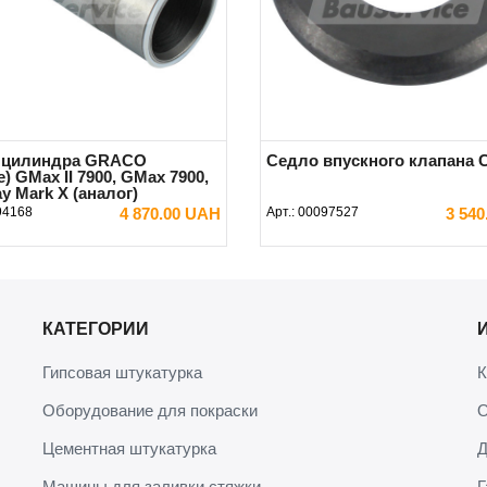
 цилиндра GRACO
Седло впускного клапана 
e) GMax II 7900, GMax 7900,
y Mark X (аналог)
94168
4 870.00 UAH
Арт.:
00097527
3 54
В КОРЗИНУ
В КОРЗИНУ
КАТЕГОРИИ
Гипсовая штукатурка
К
Оборудование для покраски
О
Цементная штукатурка
Д
Машины для заливки стяжки
Г