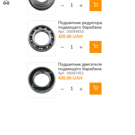
Подшипник редуктора
подающего барабана
ZFQ38 6006 SKF
Арт.:
00094650
420.00 UAH
Подшипник двигателя
подающего барабана
MIXXMANN TIMKEN 6007
Арт.:
00097451
2RS
430.00 UAH