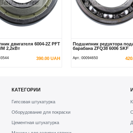
ник двигателя 6004-2Z PFT
Подшипник редуктора по
/M 2,2кВт
барабана ZFQ38 6006 SKF
93544
390.00 UAH
Арт.:
00094650
420
В КОРЗИНУ
В КОРЗИНУ
КАТЕГОРИИ
Гипсовая штукатурка
К
Оборудование для покраски
О
Цементная штукатурка
Д
Машины для заливки стяжки
Г