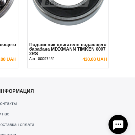
дающего
Подшипник двигателя подающего
барабана MIXXMANN TIMKEN 6007
2RS
.00 UAH
Арт.:
00097451
430.00 UAH
В КОРЗИНУ
ИНФОРМАЦИЯ
онтакты
 нас
оставка і оплата
арантия