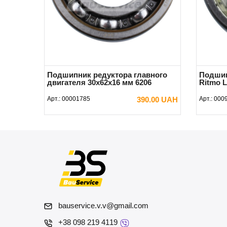
Подшипник редуктора главного
Подшип
двигателя 30х62х16 мм 6206
Ritmo L
Арт.:
00001785
390.00 UAH
Арт.:
000
В КОРЗИНУ
bauservice.v.v@gmail.com
+38 098 219 4119