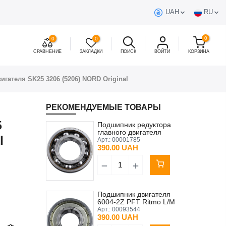
UAH
RU
0
0
0
СРАВНЕНИЕ
ЗАКЛАДКИ
ПОИСК
ВОЙТИ
КОРЗИНА
гателя SK25 3206 (5206) NORD Original
РЕКОМЕНДУЕМЫЕ ТОВАРЫ
5
Подшипник редуктора
главного двигателя
l
30х62х16 мм 6206
Арт.:
00001785
390.00 UAH
Подшипник двигателя
6004-2Z PFT Ritmo L/M
2,2кВт
Арт.:
00093544
390.00 UAH