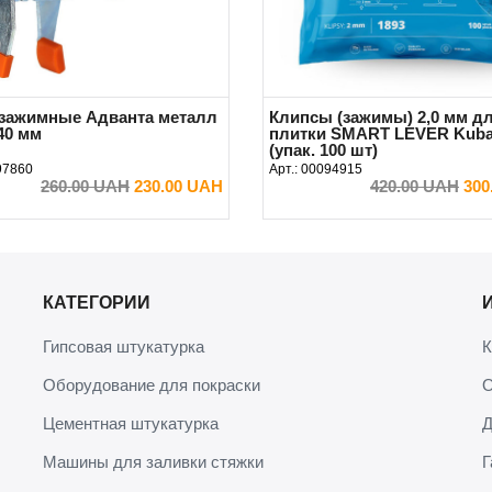
зажимные Адванта металл
Клипсы (зажимы) 2,0 мм д
40 мм
плитки SMART LEVER Kuba
(упак. 100 шт)
97860
Арт.:
00094915
260.00 UAH
230.00 UAH
420.00 UAH
300
В КОРЗИНУ
В КОРЗИНУ
КАТЕГОРИИ
Гипсовая штукатурка
К
Оборудование для покраски
О
Цементная штукатурка
Д
Машины для заливки стяжки
Г