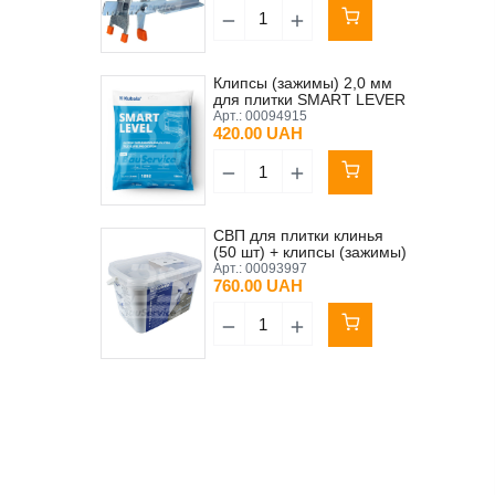
Клипсы (зажимы) 2,0 мм
для плитки SMART LEVER
Kubala (упак. 100 шт)
Арт.:
00094915
420.00 UAH
СВП для плитки клинья
(50 шт) + клипсы (зажимы)
1 мм (100 шт) + ведро 5 л
Арт.:
00093997
SMART LEVER Kubala
760.00 UAH