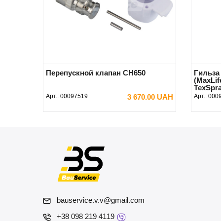
Перепускной клапан CH650
Гильза
(MaxLif
TexSpra
Арт.:
00097519
3 670.00 UAH
Арт.:
000
В КОРЗИНУ
bauservice.v.v@gmail.com
+38 098 219 4119