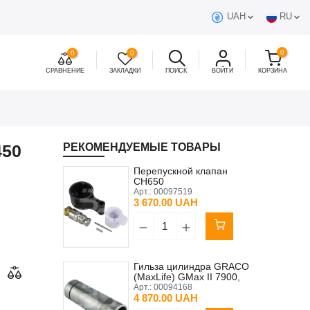
UAH
RU
0
0
0
СРАВНЕНИЕ
ЗАКЛАДКИ
ПОИСК
ВОЙТИ
КОРЗИНА
450
РЕКОМЕНДУЕМЫЕ ТОВАРЫ
Перепускной клапан
CH650
Арт.:
00097519
3 670.00 UAH
Гильза цилиндра GRACO
(MaxLife) GMax II 7900,
GMax 7900, TexSpray
Арт.:
00094168
Mark X (аналог)
4 870.00 UAH