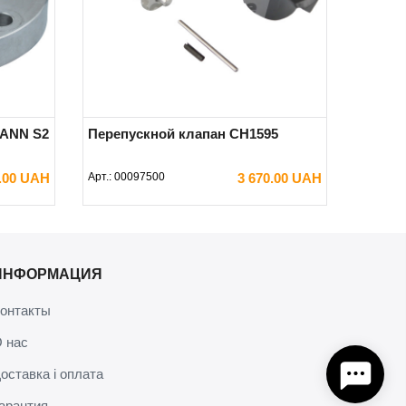
MANN S2
Перепускной клапан CH1595
0.00 UAH
Арт.:
00097500
3 670.00 UAH
В КОРЗИНУ
ИНФОРМАЦИЯ
онтакты
 нас
оставка і оплата
арантия