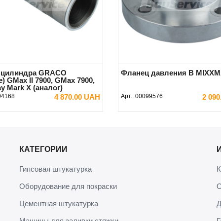
 цилиндра GRACO
Фланец давления B MIXX
e) GMax II 7900, GMax 7900,
y Mark X (аналог)
94168
4 870.00 UAH
Арт.:
00099576
2 09
В КОРЗИНУ
В КОРЗИНУ
КАТЕГОРИИ
Гипсовая штукатурка
К
Оборудование для покраски
О
Цементная штукатурка
Д
Машины для заливки стяжки
Г