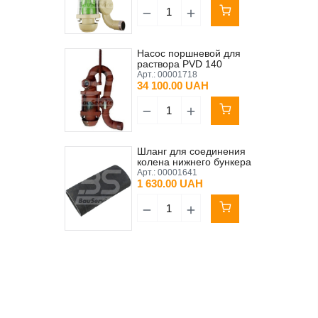
Насос поршневой для
раствора PVD 140
Putzmeister P13 Original
Арт.:
00001718
сифон колено (Б/У)
34 100.00 UAH
Шланг для соединения
колена нижнего бункера
90x6x230 мм Putzmeister
Арт.:
00001641
P13 Original
1 630.00 UAH