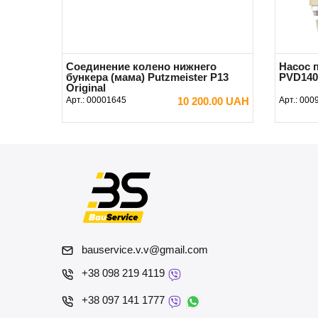
Соединение колено нижнего
Насос 
бункера (мама) Putzmeister P13
PVD140
Original
Арт.:
00001645
10 200.00 UAH
Арт.:
000
В КОРЗИНУ
bauservice.v.v@gmail.com
+38 098 219 4119
+38 097 141 1777