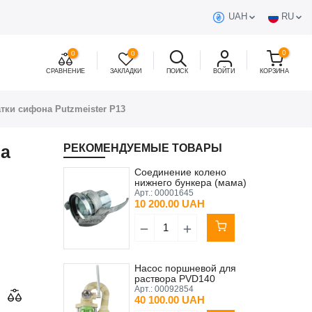
UAH
RU
0
0
0
СРАВНЕНИЕ
ЗАКЛАДКИ
ПОИСК
ВОЙТИ
КОРЗИНА
тки сифона Putzmeister P13
на
РЕКОМЕНДУЕМЫЕ ТОВАРЫ
Соединение колено
нижнего бункера (мама)
Putzmeister P13 Original
Арт.:
00001645
10 200.00 UAH
Насос поршневой для
раствора PVD140
Putzmeister P13 сифон
Арт.:
00092854
40 100.00 UAH