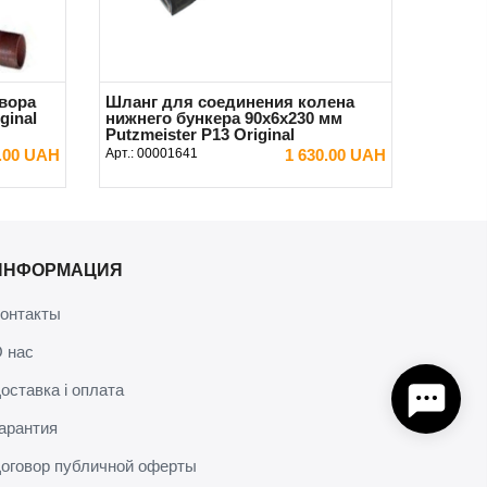
вора
Шланг для соединения колена
ginal
нижнего бункера 90x6x230 мм
Putzmeister P13 Original
0.00 UAH
Арт.:
00001641
1 630.00 UAH
В КОРЗИНУ
ИНФОРМАЦИЯ
онтакты
 нас
оставка і оплата
арантия
оговор публичной оферты