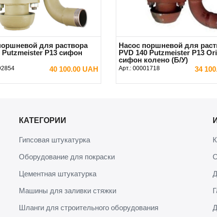
поршневой для раствора
Насос поршневой для раст
 Putzmeister P13 сифон
PVD 140 Putzmeister P13 Ori
сифон колено (Б/У)
92854
40 100.00 UAH
Арт.:
00001718
34 10
В КОРЗИНУ
В КОРЗИНУ
КАТЕГОРИИ
Гипсовая штукатурка
К
Оборудование для покраски
О
Цементная штукатурка
Д
Машины для заливки стяжки
Г
Шланги для строительного оборудования
Д