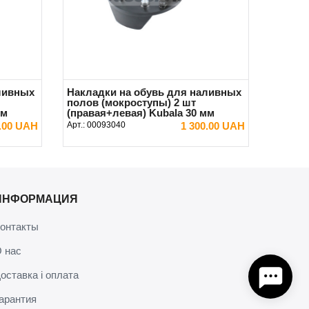
ливных
Накладки на обувь для наливных
полов (мокроступы) 2 шт
мм
(правая+левая) Kubala 30 мм
0.00 UAH
Арт.:
00093040
1 300.00 UAH
В КОРЗИНУ
ИНФОРМАЦИЯ
онтакты
 нас
оставка і оплата
арантия