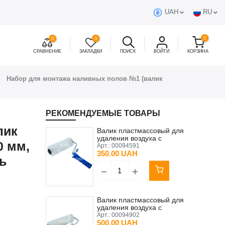
UAH
RU
0
0
0
СРАВНЕНИЕ
ЗАКЛАДКИ
ПОИСК
ВОЙТИ
КОРЗИНА
Набор для монтажа наливных полов №1 (валик
РЕКОМЕНДУЕМЫЕ ТОВАРЫ
лик
Валик пластмассовый для
удаления воздуха с
0 мм,
наливных полов 85х230
Арт.:
00094591
мм шип 20 мм Kubala
350.00 UAH
ь
Валик пластмассовый для
удаления воздуха с
наливных полов 123х230
Арт.:
00094902
мм шип 40 мм Kubala
500.00 UAH