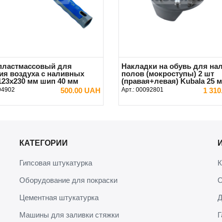
пластмассовый для
Накладки на обувь для на
ия воздуха с наливных
полов (мокроступы) 2 шт
123х230 мм шип 40 мм
(правая+левая) Kubala 25 
94902
500.00 UAH
Арт.:
00092801
1 31
В КОРЗИНУ
В КОРЗИНУ
КАТЕГОРИИ
Гипсовая штукатурка
К
Оборудование для покраски
О
Цементная штукатурка
Д
Машины для заливки стяжки
Г