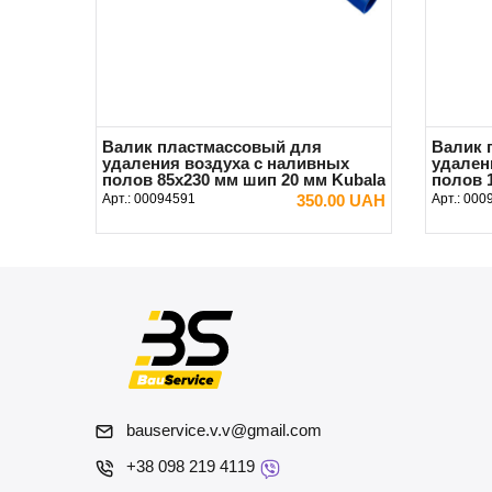
Валик пластмассовый для
Валик 
удаления воздуха с наливных
удален
полов 85х230 мм шип 20 мм Kubala
полов 
Kubala
Арт.:
00094591
350.00 UAH
Арт.:
000
В КОРЗИНУ
bauservice.v.v@gmail.com
+38 098 219 4119