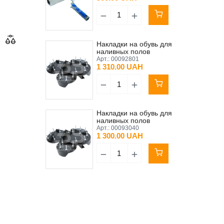
Накладки на обувь для
наливных полов
(мокроступы) 2 шт
Арт.:
00092801
(правая+левая) Kubala 25
1 310.00 UAH
мм
Накладки на обувь для
наливных полов
(мокроступы) 2 шт
Арт.:
00093040
(правая+левая) Kubala 30
1 300.00 UAH
мм