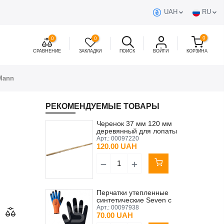
UAH
RU
0
0
0
СРАВНЕНИЕ
ЗАКЛАДКИ
ПОИСК
ВОЙТИ
КОРЗИНА
Mann
РЕКОМЕНДУЕМЫЕ ТОВАРЫ
Черенок 37 мм 120 мм
деревянный для лопаты
Арт.:
00097220
120.00 UAH
Перчатки утепленные
синтетические Seven с
латексным покрытием 3/4
Арт.:
00097938
10 (XL)
70.00 UAH