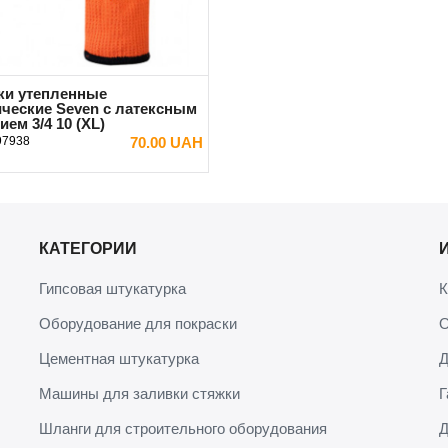
ки утепленные
ические Seven с латексным
ем 3/4 10 (XL)
97938
70.00 UAH
В КОРЗИНУ
КАТЕГОРИИ
Гипсовая штукатурка
К
Оборудование для покраски
О
Цементная штукатурка
Д
Машины для заливки стяжки
Г
Шланги для строительного оборудования
Д