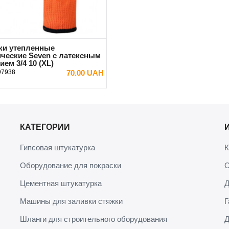
ки утепленные
ические Seven с латексным
ем 3/4 10 (XL)
97938
70.00 UAH
В КОРЗИНУ
КАТЕГОРИИ
Гипсовая штукатурка
К
Оборудование для покраски
О
Цементная штукатурка
Д
Машины для заливки стяжки
Г
Шланги для строительного оборудования
Д