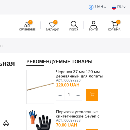
UAH
RU
0
0
0
СРАВНЕНИЕ
ЗАКЛАДКИ
ПОИСК
ВОЙТИ
КОРЗИНА
nn
ьная
РЕКОМЕНДУЕМЫЕ ТОВАРЫ
Черенок 37 мм 120 мм
деревянный для лопаты
Арт.:
00097220
120.00 UAH
Перчатки утепленные
синтетические Seven с
латексным покрытием 3/4
Арт.:
00097938
10 (XL)
70.00 UAH