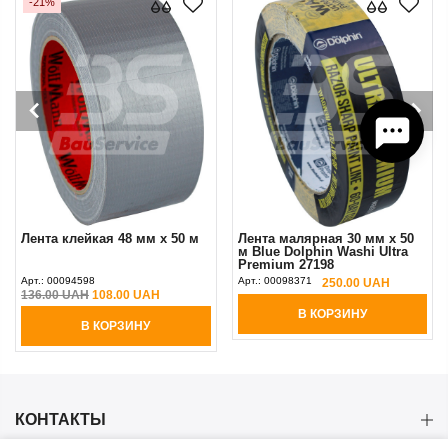
-21%
Лента клейкая 48 мм х 50 м
Лента малярная 30 мм х 50
м Blue Dolphin Washi Ultra
Premium 27198
многофункциональная
Арт.:
00094598
Арт.:
00098371
250.00 UAH
желтая
136.00 UAH
108.00 UAH
В КОРЗИНУ
В КОРЗИНУ
КОНТАКТЫ