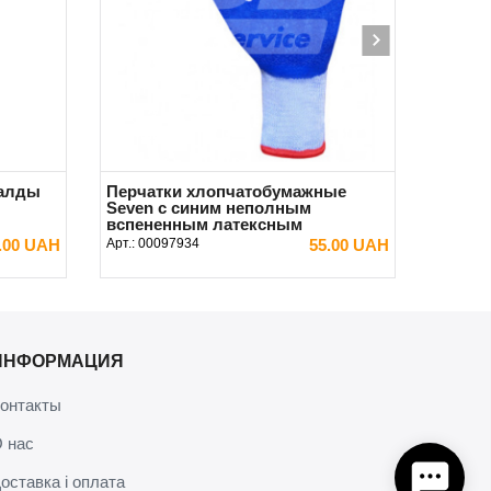
валды
Перчатки хлопчатобумажные
Seven с синим неполным
вспененным латексным
покрытием 10 (XL)
.00 UAH
Арт.:
00097934
55.00 UAH
В КОРЗИНУ
ИНФОРМАЦИЯ
онтакты
 нас
оставка і оплата