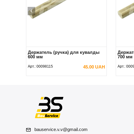
Держатель (ручка) для кувалды
Держат
600 мм
700 мм
.00 UAH
Арт.:
00098115
45.00 UAH
Арт.:
000
В КОРЗИНУ
bauservice.v.v@gmail.com