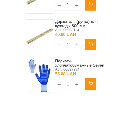
Держатель (ручка) для
кувалды 800 мм
Арт.:
00098114
40.00 UAH
Перчатки
хлопчатобумажные Seven
с синим неполным
Арт.:
00097934
вспененным латексным
55.00 UAH
покрытием 10 (XL)