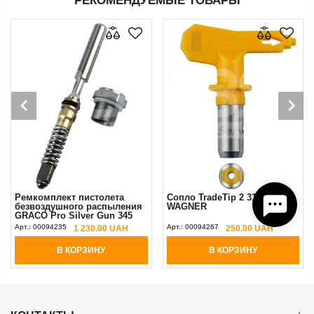
РЕКОМЕНДУЕМЫЕ ТОВАРЫ
Ремкомплект пистолета
Сопло TradeTip 2 317 Yellow
безвоздушного распыления
WAGNER
GRACO Pro Silver Gun 345
bar (аналог)
Арт.:
00094235
Арт.:
00094267
1 230.00 UAH
250.00 UAH
В КОРЗИНУ
В КОРЗИНУ