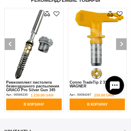
РЕКОМЕНДУЕМЫЕ ТОВАРЫ
Ремкомплект пистолета
Сопло TradeTip 2 317 Yellow
безвоздушного распыления
WAGNER
GRACO Pro Silver Gun 345
bar (аналог)
Арт.:
00094235
Арт.:
00094267
1 230.00 UAH
250.00 UAH
В КОРЗИНУ
В КОРЗИНУ