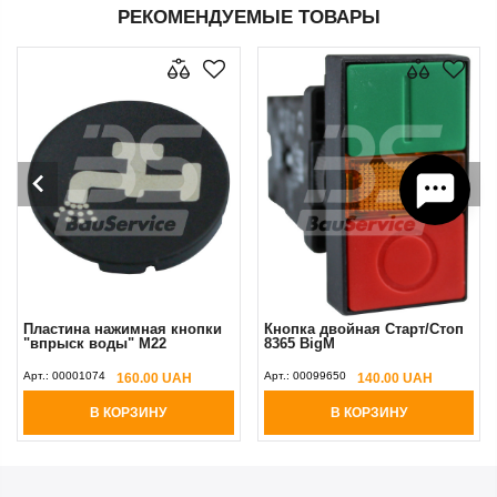
РЕКОМЕНДУЕМЫЕ ТОВАРЫ
Пластина нажимная кнопки
Кнопка двойная Старт/Стоп
"впрыск воды" М22
8365 BigM
Арт.:
00001074
Арт.:
00099650
160.00 UAH
140.00 UAH
В КОРЗИНУ
В КОРЗИНУ