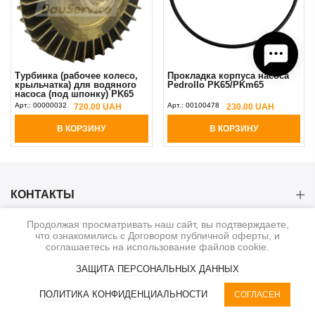
Турбинка (рабочее колесо,
Прокладка корпуса насоса
крыльчатка) для водяного
Pedrollo PK65/PKm65
насоса (под шпонку) PK65
Арт.:
00000032
Арт.:
00100478
720.00 UAH
230.00 UAH
В КОРЗИНУ
В КОРЗИНУ
КОНТАКТЫ
Продолжая просматривать наш сайт, вы подтверждаете,
КАТЕГОРИИ
что ознакомились с Договором публичной оферты, и
соглашаетесь на использование файлов cookie.
ИНФОРМАЦИЯ
ЗАЩИТА ПЕРСОНАЛЬНЫХ ДАННЫХ
0
ПОЛИТИКА КОНФИДЕНЦИАЛЬНОСТИ
СОГЛАСЕН
© 2020-2026. BauService
КАТЕГОРИИ
RU | UAH
КОРЗИНА
ФИЛЬТР
КАБИНЕТ