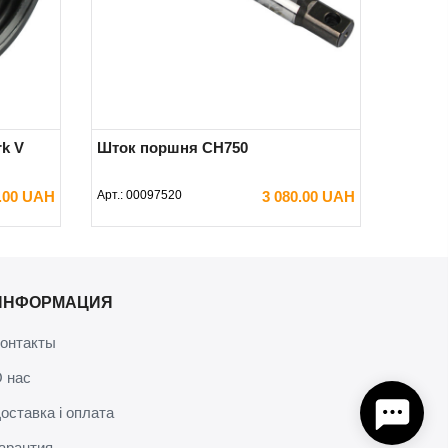
k V
Шток поршня CH750
0.00 UAH
Арт.:
00097520
3 080.00 UAH
В КОРЗИНУ
ИНФОРМАЦИЯ
онтакты
 нас
оставка і оплата
арантия