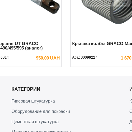
поршня UT GRACO
Крышка колбы GRACO Mar
/490/495/595 (аналог)
96014
950.00 UAH
Арт.:
00099227
1 67
В КОРЗИНУ
В КОРЗИНУ
КАТЕГОРИИ
Гипсовая штукатурка
К
Оборудование для покраски
О
Цементная штукатурка
Д
Машины для заливки стяжки
Г