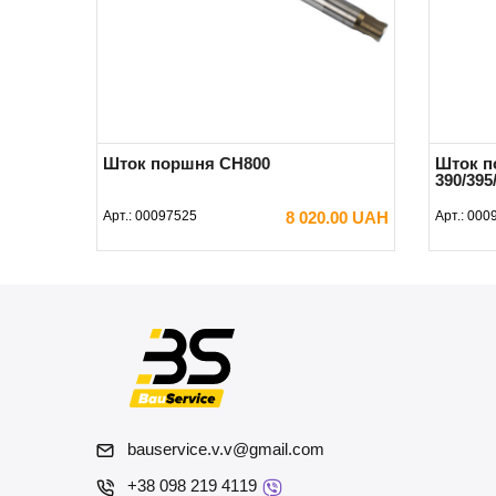
Шток поршня CH800
Шток 
390/395
Арт.:
00097525
8 020.00 UAH
Арт.:
000
В КОРЗИНУ
bauservice.v.v@gmail.com
+38 098 219 4119