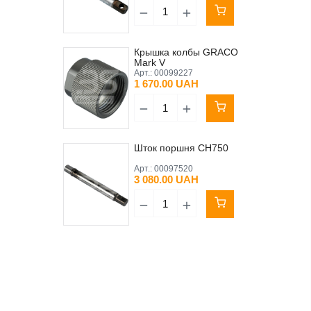
Крышка колбы GRACO
Mark V
Арт.:
00099227
1 670.00 UAH
Шток поршня CH750
Арт.:
00097520
3 080.00 UAH