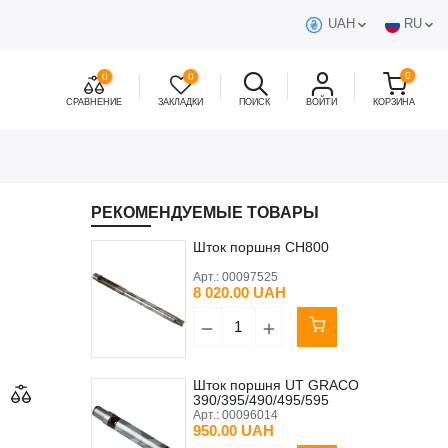
UAH
RU
0
0
0
СРАВНЕНИЕ
ЗАКЛАДКИ
ПОИСК
ВОЙТИ
КОРЗИНА
РЕКОМЕНДУЕМЫЕ ТОВАРЫ
Шток поршня CH800
Арт.:
00097525
8 020.00 UAH
Шток поршня UT GRACO
390/395/490/495/595
(аналог)
Арт.:
00096014
950.00 UAH