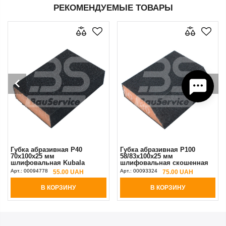
РЕКОМЕНДУЕМЫЕ ТОВАРЫ
Губка абразивная P40
Губка абразивная P100
70х100х25 мм
58/83х100х25 мм
шлифовальная Kubala
шлифовальная скошенная
Kubala
Арт.:
00094778
Арт.:
00093324
55.00 UAH
75.00 UAH
В КОРЗИНУ
В КОРЗИНУ