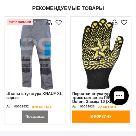
РЕКОМЕНДУЕМЫЕ ТОВАРЫ
Нет в наличии
Штаны штукатура KNAUF XL
Перчатки штукатура
серые
трикотажная из ПВХ черные
Doloni Звезда 10 (XL)
Арт.:
00093952
Арт.:
00094026
870.00 UAH
22.60 UAH
Предзаказ
В КОРЗИНУ