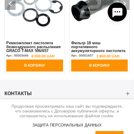
Ремкомплект пистолета
Фильтр 18 меш
безвоздушного распыления
портативного
GRACO T-MAX 506/657
аккумуляторного пистолета
Original
T-MAX 506/657 1 шт GRACO
Арт.:
00003446
Арт.:
00001657
6 000.00 UAH
1 860.00 UAH
Original
В КОРЗИНУ
В КОРЗИНУ
КОНТАКТЫ
Продолжая просматривать наш сайт, вы подтверждаете,
КАТЕГОРИИ
что ознакомились с Договором публичной оферты, и
соглашаетесь на использование файлов cookie.
ИНФОРМАЦИЯ
ЗАЩИТА ПЕРСОНАЛЬНЫХ ДАННЫХ
0