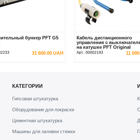
ительный бункер PFT G5
Кабель дистанционного
l
управления с выключателе
на катушке PFT Original
02233
31 600.00 UAH
Арт.:
00002193
11 00
В КОРЗИНУ
В КОРЗИНУ
КАТЕГОРИИ
Гипсовая штукатурка
К
Оборудование для покраски
О
Цементная штукатурка
Д
Машины для заливки стяжки
Г