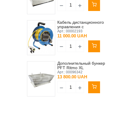
Кабель дистанционного
управления с
выключателем 25 м на
Арт.:
00002193
катушке PFT Original
11 000.00 UAH
Дополнительный бункер
PFT Ritmo XL
Арт.:
00096342
13 800.00 UAH