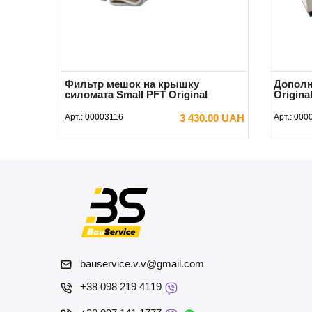
Фильтр мешок на крышку
Дополн
силомата Small PFT Original
Origina
Арт.:
00003116
3 430.00 UAH
Арт.:
000
В КОРЗИНУ
bauservice.v.v@gmail.com
+38 098 219 4119