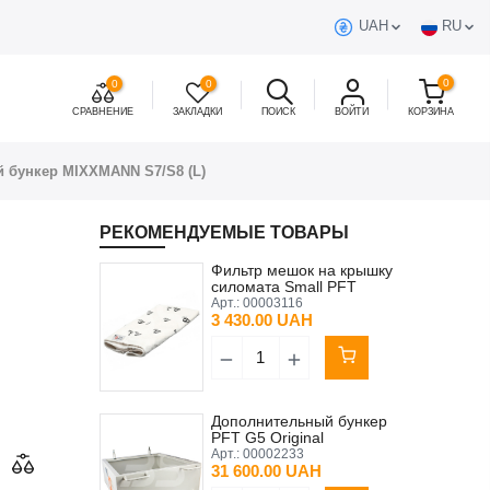
UAH
RU
0
0
0
СРАВНЕНИЕ
ЗАКЛАДКИ
ПОИСК
ВОЙТИ
КОРЗИНА
 бункер MIXXMANN S7/S8 (L)
РЕКОМЕНДУЕМЫЕ ТОВАРЫ
Фильтр мешок на крышку
силомата Small PFT
Original
Арт.:
00003116
3 430.00 UAH
Дополнительный бункер
PFT G5 Original
Арт.:
00002233
31 600.00 UAH