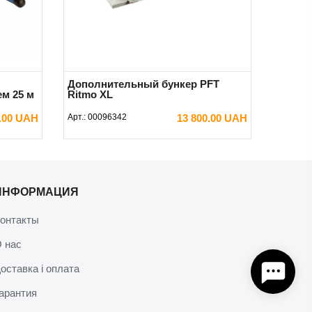
Дополнительный бункер PFT
м 25 м
Ritmo XL
0.00 UAH
Арт.:
00096342
13 800.00 UAH
В КОРЗИНУ
ИНФОРМАЦИЯ
онтакты
 нас
оставка і оплата
арантия