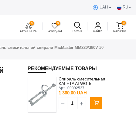
UAH
RU
0
0
0
СРАВНЕНИЕ
ЗАКЛАДКИ
ПОИСК
ВОЙТИ
КОРЗИНА
ель смесительной спирали MixMaster MM220/380V 30
й
РЕКОМЕНДУЕМЫЕ ТОВАРЫ
Спираль смесительная
KALETA ATWG-5
Арт.:
00092537
1 360.00 UAH