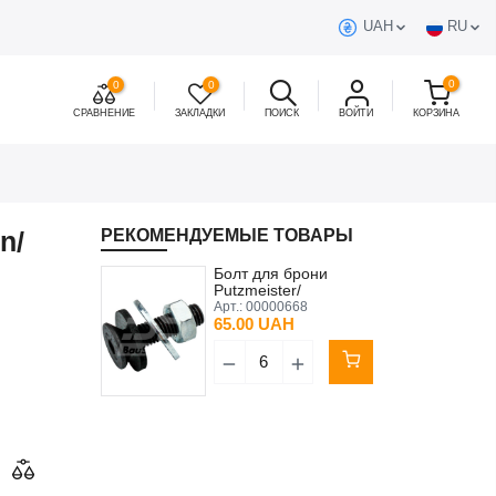
UAH
RU
0
0
0
СРАВНЕНИЕ
ЗАКЛАДКИ
ПОИСК
ВОЙТИ
КОРЗИНА
n/
РЕКОМЕНДУЕМЫЕ ТОВАРЫ
Болт для брони
Putzmeister/
Brinkmann/BMS
Арт.:
00000668
65.00 UAH