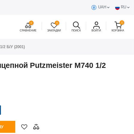
UAH
RU
0
0
0
СРАВНЕНИЕ
ЗАКЛАДКИ
ПОИСК
ВОЙТИ
КОРЗИНА
/2 Б/У (2001)
цепной Putzmeister М740 1/2
НУ