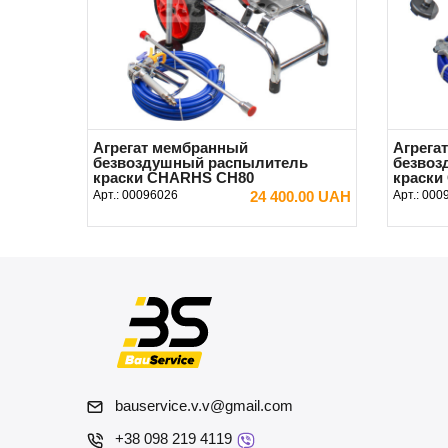
Агрегат мембранный
Агрега
безвоздушный распылитель
безвоз
краски CHARHS CH80
краски
Арт.:
00096026
24 400.00 UAH
Арт.:
000
В КОРЗИНУ
bauservice.v.v@gmail.com
+38 098 219 4119