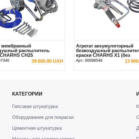
т мембранный
Агрегат аккумуляторный
душный распылитель
безвоздушный распылите
 CHARHS CH25
краски CHARHS X1 (без
аккумулятора)
97340
39 600.00 UAH
Арт.:
00098548
13 90
В КОРЗИНУ
В КОРЗИНУ
КАТЕГОРИИ
Гипсовая штукатурка
К
Оборудование для покраски
О
Цементная штукатурка
Д
Машины для заливки стяжки
Г