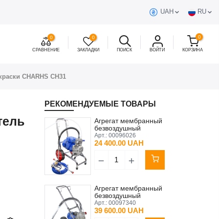
UAH
RU
0
0
0
СРАВНЕНИЕ
ЗАКЛАДКИ
ПОИСК
ВОЙТИ
КОРЗИНА
краски CHARHS CH31
РЕКОМЕНДУЕМЫЕ ТОВАРЫ
тель
Агрегат мембранный
безвоздушный
распылитель краски
Арт.:
00096026
CHARHS CH80
24 400.00 UAH
Агрегат мембранный
безвоздушный
распылитель краски
Арт.:
00097340
CHARHS CH25
39 600.00 UAH