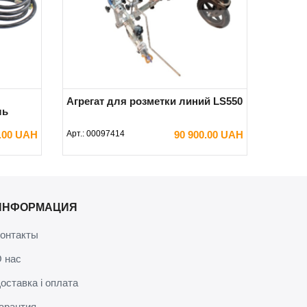
Агрегат для розметки линий LS550
ль
0.00 UAH
Арт.:
00097414
90 900.00 UAH
В КОРЗИНУ
ИНФОРМАЦИЯ
онтакты
 нас
оставка і оплата
арантия