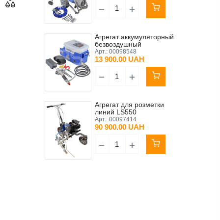
Агрегат аккумуляторный
безвоздушный
распылитель краски
Арт.:
00098548
CHARHS X1 (без
13 900.00 UAH
аккумулятора)
Агрегат для розметки
линий LS550
Арт.:
00097414
90 900.00 UAH