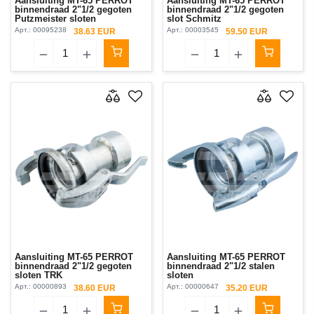
Aansluiting MT-65 PERROT
Aansluiting MT-65 PERROT
binnendraad 2"1/2 gegoten
binnendraad 2"1/2 gegoten
Putzmeister sloten
slot Schmitz
Арт.:
00095238
Арт.:
00003545
38.63 EUR
59.50 EUR
Aansluiting MT-65 PERROT
Aansluiting MT-65 PERROT
binnendraad 2"1/2 gegoten
binnendraad 2"1/2 stalen
sloten TRK
sloten
Арт.:
00000893
Арт.:
00000647
38.60 EUR
35.20 EUR