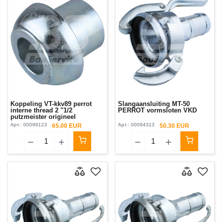
Koppeling VT-kkv89 perrot
Slangaansluiting MT-50
interne thread 2 "1/2
PERROT vormsloten VKD
putzmeister origineel
Арт.:
00099123
Арт.:
00094313
65.00 EUR
50.30 EUR