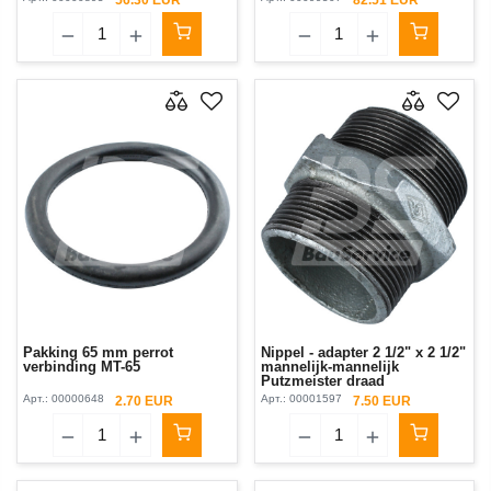
Pakking 65 mm perrot
Nippel - adapter 2 1/2" x 2 1/2"
verbinding MT-65
mannelijk-mannelijk
Putzmeister draad
Арт.:
00000648
Арт.:
00001597
2.70 EUR
7.50 EUR