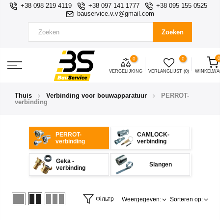
+38 098 219 4119
+38 097 141 1777
+38 095 155 0525
bauservice.v.v@gmail.com
Zoeken
0
0
VERGELIJKING
VERLANGLIJST (0)
WINKELW
Thuis
Verbinding voor bouwapparatuur
PERROT-
verbinding
PERROT-
CAMLOCK-
verbinding
verbinding
Geka -
Slangen
verbinding
Фільтр
Weergegeven:
Sorteren op: