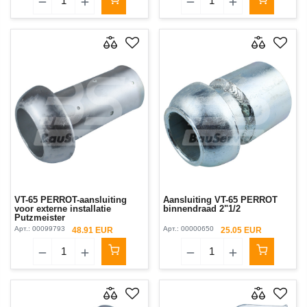
VT-65 PERROT-aansluiting
Aansluiting VT-65 PERROT
voor externe installatie
binnendraad 2"1/2
Putzmeister
Арт.:
00099793
Арт.:
00000650
48.91 EUR
25.05 EUR