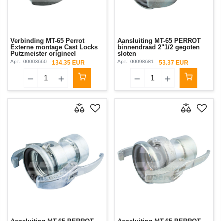
Verbinding MT-65 Perrot
Aansluiting MT-65 PERROT
Externe montage Cast Locks
binnendraad 2"1/2 gegoten
Putzmeister origineel
sloten
Арт.:
00003660
Арт.:
00098681
134.35 EUR
53.37 EUR