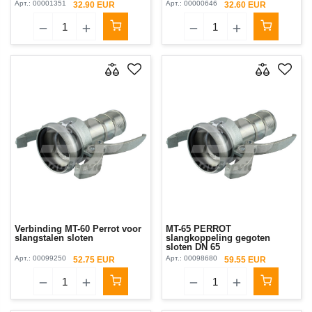
Арт.:
00001351
Арт.:
00000646
32.90 EUR
32.60 EUR
Verbinding MT-60 Perrot voor
MT-65 PERROT
slangstalen sloten
slangkoppeling gegoten
sloten DN 65
Арт.:
00099250
Арт.:
00098680
52.75 EUR
59.55 EUR