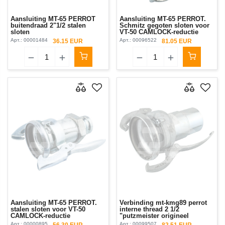
Aansluiting MT-65 PERROT
Aansluiting MT-65 PERROT.
buitendraad 2"1/2 stalen
Schmitz gegoten sloten voor
sloten
VT-50 CAMLOCK-reductie
Арт.:
00001484
Арт.:
00096522
36.15 EUR
81.05 EUR
Aansluiting MT-65 PERROT.
Verbinding mt-kmg89 perrot
stalen sloten voor VT-50
interne thread 2 1/2
CAMLOCK-reductie
"putzmeister origineel
Арт.:
00000895
Арт.:
00099507
56.30 EUR
82.51 EUR