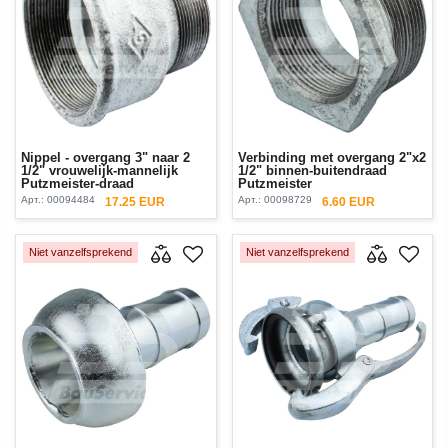
Nippel - overgang 3" naar 2
Verbinding met overgang 2"x2
1/2" vrouwelijk-mannelijk
1/2" binnen-buitendraad
Putzmeister-draad
Putzmeister
Арт.:
00094484
Арт.:
00098729
17.25 EUR
6.60 EUR
Niet vanzelfsprekend
Niet vanzelfsprekend