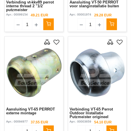
Verbinding vt-kkv89 perrot
Aansluiting VT-50 PERROT
interne thread 2 "1/2
voor slanginstallatie buiten
putzmeister
Арт.:
00099154
Арт.:
00001974
49.21 EUR
29.28 EUR
Aansluiting VT-65 PERROT
Verbinding VT-65 Perrot
externe montage
Outdoor Installatie
Putzmeister origineel
Арт.:
00094977
Арт.:
00003659
37.55 EUR
54.10 EUR