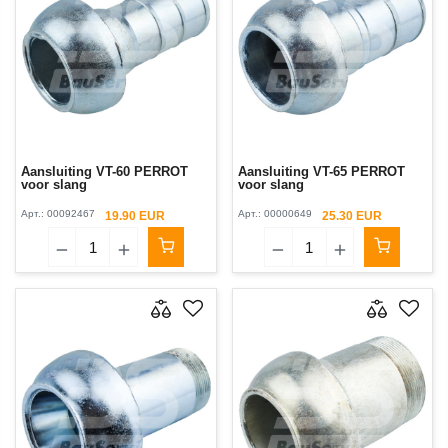
Aansluiting VT-60 PERROT
Aansluiting VT-65 PERROT
voor slang
voor slang
Арт.:
00092467
Арт.:
00000649
19.90 EUR
25.30 EUR