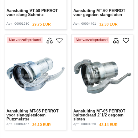
Aansluiting VT-50 PERROT
Aansluiting MT-60 PERROT
voor slang Schmitz
voor gegoten slangsloten
Арт.:
00001580
Арт.:
00004491
29.75 EUR
32.30 EUR
Niet vanzelfsprekend
Niet vanzelfsprekend
Aansluiting MT-65 PERROT
Aansluiting MT-65 PERROT
voor slanggietsloten
buitendraad 2"1/2 gegoten
Putzmeister
sloten
Арт.:
00094467
Арт.:
00001350
36.10 EUR
42.14 EUR