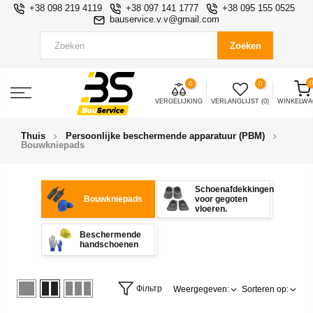
+38 098 219 4119
+38 097 141 1777
+38 095 155 0525
bauservice.v.v@gmail.com
Zoeken
0
0
VERGELIJKING
VERLANGLIJST (0)
WINKELW
Thuis
Persoonlijke beschermende apparatuur (PBM)
Bouwkniepads
Schoenafdekkingen
Bouwkniepads
voor gegoten
vloeren.
Beschermende
handschoenen
Фільтр
Weergegeven:
Sorteren op: