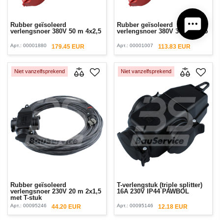
Rubber geïsoleerd
Rubber geïsoleerd
verlengsnoer 380V 50 m 4x2,5
verlengsnoer 380V 30 m 4x2,5
Арт.:
00001880
Арт.:
00001007
179.45 EUR
113.83 EUR
Niet vanzelfsprekend
Niet vanzelfsprekend
Rubber geïsoleerd
T-verlengstuk (triple splitter)
verlengsnoer 230V 20 m 2x1,5
16A 230V IP44 PAWBOL
met T-stuk
Арт.:
00095246
Арт.:
00095146
44.20 EUR
12.18 EUR