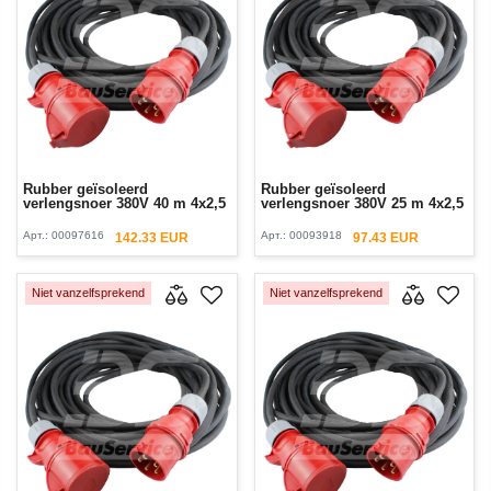
Rubber geïsoleerd
Rubber geïsoleerd
verlengsnoer 380V 40 m 4x2,5
verlengsnoer 380V 25 m 4x2,5
Арт.:
00097616
Арт.:
00093918
142.33 EUR
97.43 EUR
Niet vanzelfsprekend
Niet vanzelfsprekend