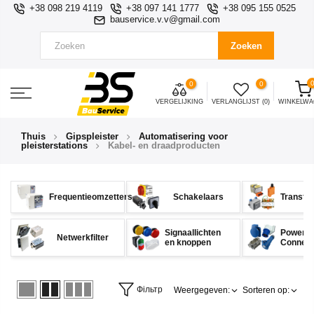
+38 098 219 4119
+38 097 141 1777
+38 095 155 0525
bauservice.v.v@gmail.com
Zoeken
0
0
VERGELIJKING
VERLANGLIJST (0)
WINKELW
Thuis
Gipspleister
Automatisering voor
pleisterstations
Kabel- en draadproducten
Frequentieomzetters
Schakelaars
Transfo
Signaallichten
Power
Netwerkfilter
en knoppen
Connect
Фільтр
Weergegeven:
Sorteren op: