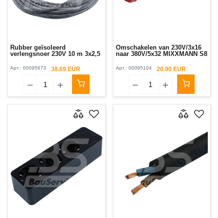
Rubber geïsoleerd
Omschakelen van 230V/3x16
verlengsnoer 230V 10 m 3x2,5
naar 380V/5x32 MIXXMANN S8
Арт.:
00095673
Арт.:
00095104
38.69 EUR
20.90 EUR