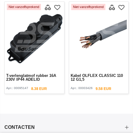
Niet vanzelfsprekend
Niet vanzelfsprekend
T-verlenglatmof rubber 16A
Kabel OLFLEX CLASSIC 110
230V IP44 ADELID
12 G1,5
Арт.:
00095147
Арт.:
00003426
8.38 EUR
9.58 EUR
CONTACTEN