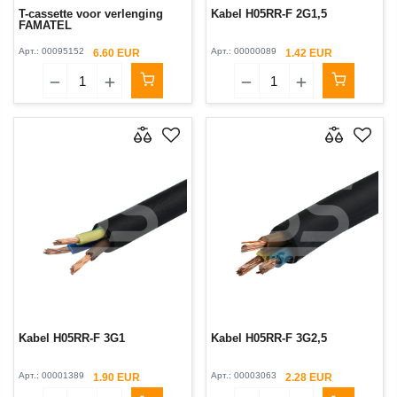
T-cassette voor verlenging
Kabel H05RR-F 2G1,5
FAMATEL
Арт.:
00095152
Арт.:
00000089
6.60 EUR
1.42 EUR
Kabel H05RR-F 3G1
Kabel H05RR-F 3G2,5
Арт.:
00001389
Арт.:
00003063
1.90 EUR
2.28 EUR