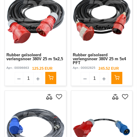
Rubber geïsoleerd
Rubber geïsoleerd
verlengsnoer 380V 25 m 5x2,5
verlengsnoer 380V 25 m 5x4
PFT
Арт.:
00096663
Арт.:
00002825
125.25 EUR
245.52 EUR