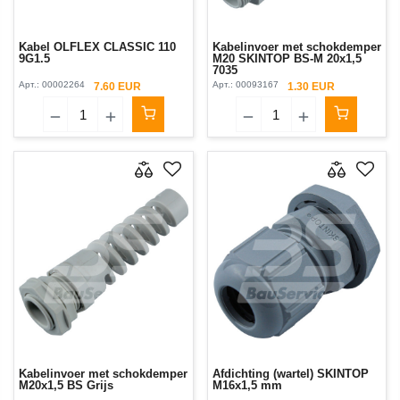
Kabel OLFLEX CLASSIC 110
Kabelinvoer met schokdemper
9G1.5
M20 SKINTOP BS-M 20х1,5
7035
Арт.:
00002264
Арт.:
00093167
7.60 EUR
1.30 EUR
Kabelinvoer met schokdemper
Afdichting (wartel) SKINTOP
M20x1,5 BS Grijs
M16x1,5 mm