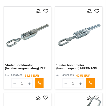
Sluiter hoofdmotor
Sluiter hoofdmotor
(handvatvergrendeling) PFT
(handgreepslot) MIXXMANN
Арт.:
00001438
Арт.:
00000389
54.54 EUR
40.56 EUR