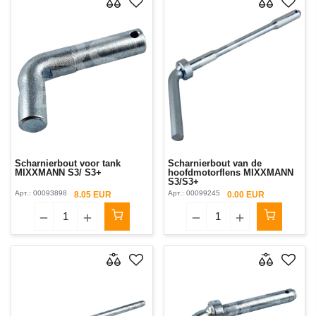
Scharnierbout voor tank
Scharnierbout van de
MIXXMANN S3/ S3+
hoofdmotorflens MIXXMANN
S3/S3+
Арт.:
00093898
Арт.:
00099245
8.05 EUR
0.00 EUR