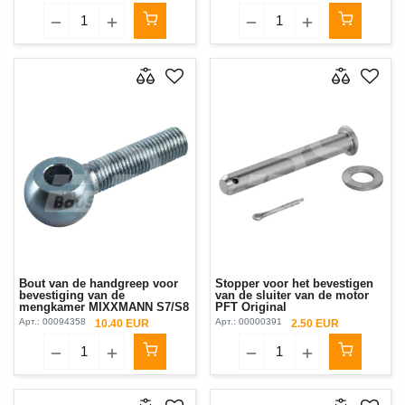
Bout van de handgreep voor
Stopper voor het bevestigen
bevestiging van de
van de sluiter van de motor
mengkamer MIXXMANN S7/S8
PFT Original
М12L
Арт.:
00094358
Арт.:
00000391
10.40 EUR
2.50 EUR