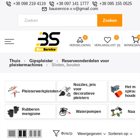
+38 098 219 4119
+38 097 141 1777
+38 095 155 0525
bauservice.v.v@gmail.com
Zoeken
0
0
VERGELIJKING
VERLANGLIJST (0)
WINKELW
Thuis
Gipspleister
Reserveonderdelen voor
pleistermachines
Sloten, bouten
Nozzles, jets
Het men
voor
Pleisterwerkpistolen
spiraal
decoratieve
houders
pleisters
Rubberen
Waterpompen
Naald
mengzone
Фільтр
Weergegeven:
Sorteren op: