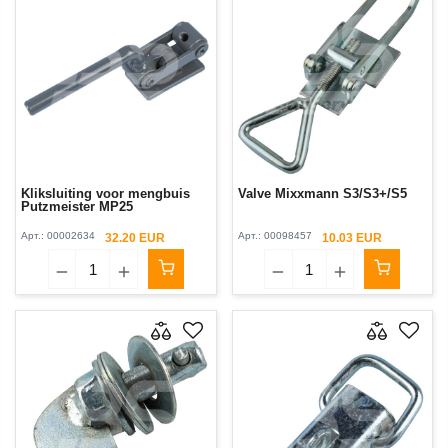
Kliksluiting voor mengbuis
Valve Mixxmann S3/S3+/S5
Putzmeister MP25
Арт.:
00002634
Арт.:
00098457
32.20 EUR
10.03 EUR