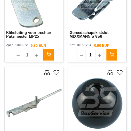
Kliksluiting voor trechter
Gereedschapskistslot
Putzmeister MP25
MIXXMANN S7/S8
Арт.:
00002072
Арт.:
00001284
6.80 EUR
0.90 EUR