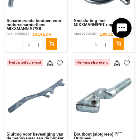
Scharnierende boutpen voor
Snelsluiting met
motorscharnierflens
MIXXMANN/PFT-ring
MIXXMANN S7/S8
Арт.:
00000387
Арт.:
00000407
10.14 EUR
1.00 EUR
Niet vanzelfsprekend
Niet vanzelfsprekend
Sluiting voor bevestiging van
Boutbout (slotgreep) PFT
de mengkamer aan de bunker
Origineel