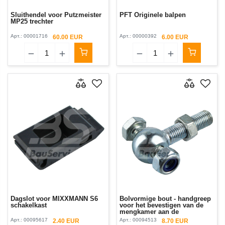
Sluithendel voor Putzmeister
PFT Originele balpen
MP25 trechter
Арт.:
00001716
Арт.:
00000392
60.00 EUR
6.00 EUR
Dagslot voor MIXXMANN S6
Bolvormige bout - handgreep
schakelkast
voor het bevestigen van de
mengkamer aan de
MIXXMANN S 7/8 trechter
Арт.:
00095617
Арт.:
00094513
2.40 EUR
8.70 EUR