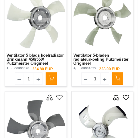
Ventilator 5 blads koelradiator
Ventilator 5-bladen
Brinkmann 450/550/
radiateurkoeling Putzmeister
Putzmeister Origineel
Origineel
Арт.:
00003528
Арт.:
00001635
334.80 EUR
228.00 EUR