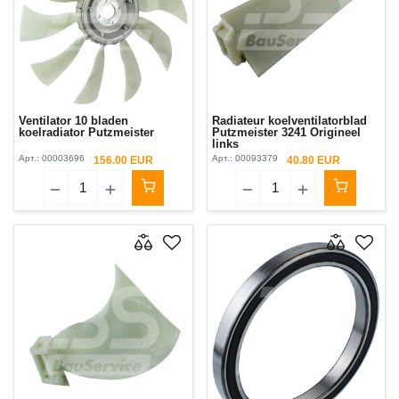
Ventilator 10 bladen
Radiateur koelventilatorblad
koelradiator Putzmeister
Putzmeister 3241 Origineel
links
Арт.:
00003696
Арт.:
00093379
156.00 EUR
40.80 EUR