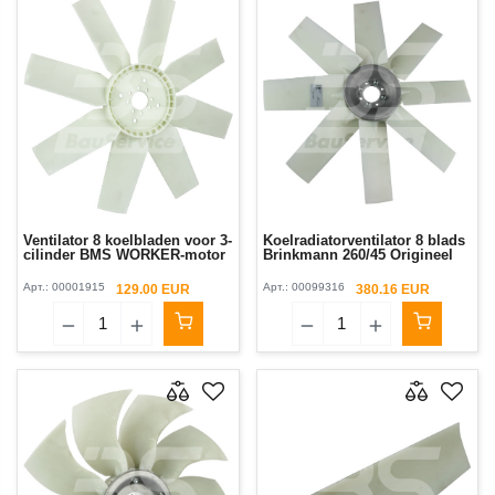
Ventilator 8 koelbladen voor 3-
Koelradiatorventilator 8 blads
cilinder BMS WORKER-motor
Brinkmann 260/45 Origineel
Арт.:
00001915
Арт.:
00099316
129.00 EUR
380.16 EUR