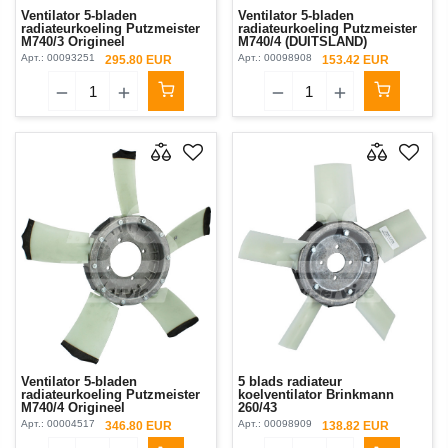
Ventilator 5-bladen
Ventilator 5-bladen
radiateurkoeling Putzmeister
radiateurkoeling Putzmeister
М740/3 Origineel
M740/4 (DUITSLAND)
Арт.:
00093251
Арт.:
00098908
295.80 EUR
153.42 EUR
Ventilator 5-bladen
5 blads radiateur
radiateurkoeling Putzmeister
koelventilator Brinkmann
М740/4 Origineel
260/43
Арт.:
00004517
Арт.:
00098909
346.80 EUR
138.82 EUR