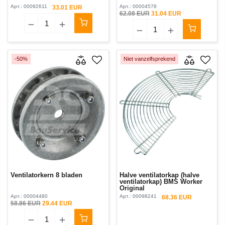
Арт.:
00092611
Арт.:
00004578
33.01 EUR
62.08 EUR
31.04 EUR
-50%
Niet vanzelfsprekend
Ventilatorkern 8 bladen
Halve ventilatorkap (halve
ventilatorkap) BMS Worker
Original
Арт.:
00004480
Арт.:
00098241
68.36 EUR
58.86 EUR
29.44 EUR