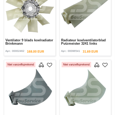
Ventilator 9 blads koelradiator
Radiateur koelventilatorblad
Brinkmann
Putzmeister 3241 links
Арт.:
00002462
Арт.:
00096541
168.00 EUR
31.69 EUR
Niet vanzelfsprekend
Niet vanzelfsprekend