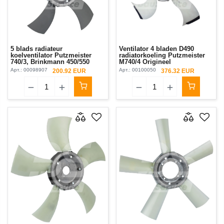
5 blads radiateur
Ventilator 4 bladen D490
koelventilator Putzmeister
radiatorkoeling Putzmeister
740/3, Brinkmann 450/550
M740/4 Origineel
Арт.:
00098907
Арт.:
00100050
200.92 EUR
376.32 EUR