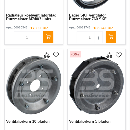
Radiateur koelventilatorblad
Lager SKF ventilator
Putzmeister М740/3 links
Putzmeister 760 SKF
Арт.:
00096542
Арт.:
00093749
17.23 EUR
186.24 EUR
-50%
Ventilatorkern 10 bladen
Ventilatorkern 5 bladen