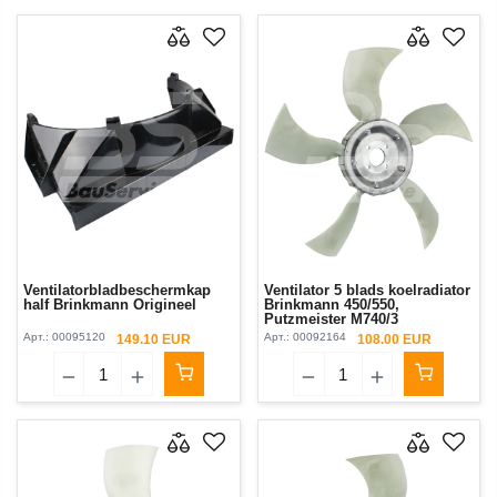
Ventilatorbladbeschermkap
Ventilator 5 blads koelradiator
half Brinkmann Origineel
Brinkmann 450/550,
Putzmeister М740/3
Арт.:
00095120
Арт.:
00092164
149.10 EUR
108.00 EUR