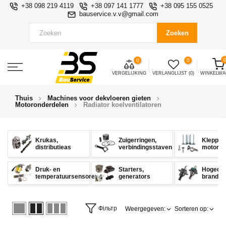
+38 098 219 4119
+38 097 141 1777
+38 095 155 0525
bauservice.v.v@gmail.com
Zoeken
0
0
VERGELIJKING
VERLANGLIJST (0)
WINKELW
Thuis
Machines voor dekvloeren gieten
Motoronderdelen
Radiator koelventilatoren
Krukas,
Zuigerringen,
Kleppen
distributieas
verbindingsstaven
motorlif
Druk- en
Starters,
Hogedr
temperatuursensoren
generators
brandst
Фільтр
Weergegeven:
Sorteren op: