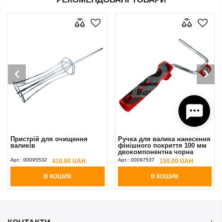
Пристрій для очищення
Ручка для валика нанесення
валиків
фінішного покриття 100 мм
двокомпонентна чорна
Olejnik
Арт.:
00095532
Арт.:
00097537
410.00 UAH
150.00 UAH
В КОШИК
В КОШИК