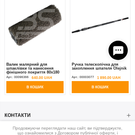
Валик малярний для
Ручка телескопічна для
шпаклівки та нанесення
захоплення шпателя Olejnik
фінішного покриття 80х180
мм під ручку 8 мм Olejnik
Арт.:
00096366
Арт.:
00003077
640.00 UAH
1 890.00 UAH
В КОШИК
В КОШИК
КОНТАКТИ
Продовжуючи переглядати наш сайт, ви підтверджуєте,
КАТЕГОРІЇ
що ознайомилися з Договором публічної оферти, і