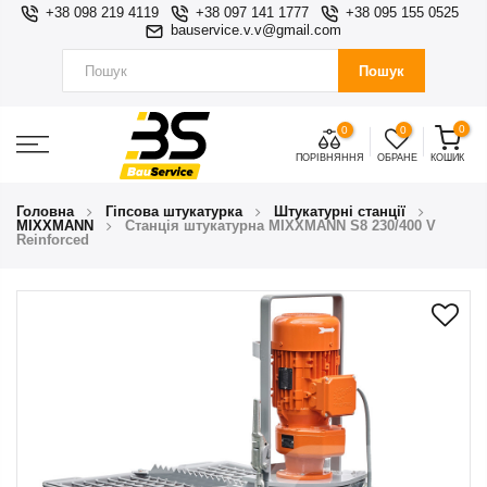
+38 098 219 4119
+38 097 141 1777
+38 095 155 0525
bauservice.v.v@gmail.com
Пошук
0
0
0
ПОРІВНЯННЯ
ОБРАНЕ
КОШИК
Головна
Гіпсова штукатурка
Штукатурні станції
MIXXMANN
Станція штукатурна MIXXMANN S8 230/400 V
Reinforced