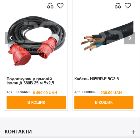
мовій
Кабель H05RR-F 5G2.5
Вилка 5x32А підкл
м 5х2,5
кабелю (VT) перен
Арт.:
00000090
Арт.:
00000077
0.00 UAH
230.00 UAH
450.00
ИК
В КОШИК
В КОШИК
КОНТАКТИ