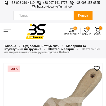
+38 098 219 4119
+38 097 141 1777
+38 095 155 0525
bauservice.v.v@gmail.com
Пошук
0
0
0
ПОРІВНЯННЯ
ОБРАНЕ
КОШИК
Головна
Будівельні інструменти
Малярний та
штукатурний інструмент
Шпателі малярні
Шпатель 120
мм нержавіюча сталь ручка букова Kubala
-30%