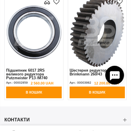
Підшипник 6017 2RS
Шестерня редуктора Z-44
великого редуктора
Brinkmann 260/43
Putzmeister P13 /М740
Арт.:
00002859
Арт.:
00003982
2 560.00 UAH
12 200.00 UAH
В КОШИК
В КОШИК
КОНТАКТИ