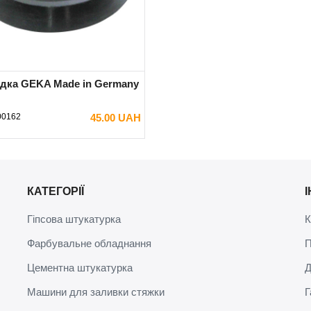
дка GEKA Made in Germany
00162
45.00 UAH
В КОШИК
КАТЕГОРІЇ
Гіпсова штукатурка
К
Фарбувальне обладнання
П
Цементна штукатурка
Д
Машини для заливки стяжки
Г