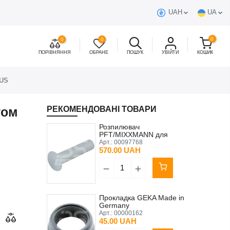
UAH
UA
0
0
0
ПОРІВНЯННЯ
ОБРАНЕ
ПОШУК
УВІЙТИ
КОШИК
LUS
том
РЕКОМЕНДОВАНІ ТОВАРИ
Розпилювач
PFT/MIXXMANN для
змішувальної камери
Арт.:
00097768
D14.5 х 67,5 х 8,0
570.00 UAH
Прокладка GEKA Made in
Germany
Арт.:
00000162
45.00 UAH