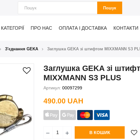
Пошук
КАТЕГОРІЇ
ПРО НАС
ОПЛАТА І ДОСТАВКА
КОНТАКТИ
З'єднання GEKA
Заглушка GEKA зі штифтом MIXXMANN S3 P
Заглушка GEKA зі штиф
MIXXMANN S3 PLUS
Артикул:
00097299
490.00 UAH
В КОШИК