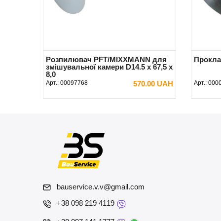
Розпилювач PFT/MIXXMANN для
Прокла
змішувальної камери D14.5 х 67,5 х
8,0
Арт.:
00097768
570.00 UAH
Арт.:
000
В КОШИК
bauservice.v.v@gmail.com
+38 098 219 4119