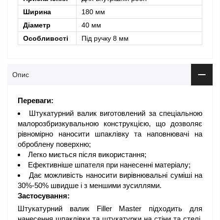
Ширина
180 мм
Діаметр
40 мм
Особливості
Під ручку 8 мм
Опис
Переваги:
Штукатурний валик виготовлений за спеціальною
малорозбризкувальною конструкцією, що дозволяє
рівномірно наносити шпаклівку та наповнювачі на
оброблену поверхню;
Легко миється після використання;
Ефективніше шпателя при нанесенні матеріалу;
Дає можливість наносити вирівнювальні суміші на
30%-50% швидше і з меншими зусиллями.
Застосування:
Штукатурний валик Filler Master підходить для
нанесення шпаклівки та штукатурки на стіни та стелі,