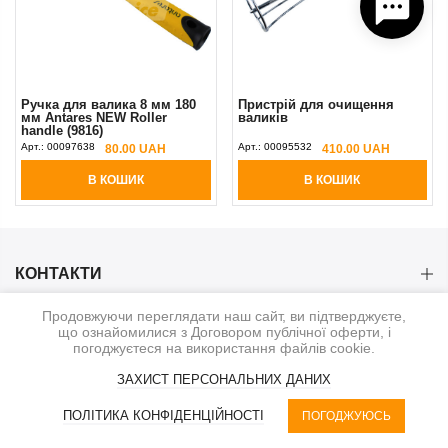
Ручка для валика 8 мм 180
Пристрій для очищення
мм Antares NEW Roller
валиків
handle (9816)
Арт.:
00097638
Арт.:
00095532
80.00 UAH
410.00 UAH
В КОШИК
В КОШИК
КОНТАКТИ
Продовжуючи переглядати наш сайт, ви підтверджуєте,
КАТЕГОРІЇ
що ознайомилися з Договором публічної оферти, і
погоджуєтеся на використання файлів cookie.
ІНФОРМАЦІЯ
ЗАХИСТ ПЕРСОНАЛЬНИХ ДАНИХ
0
ПОЛІТИКА КОНФІДЕНЦІЙНОСТІ
ПОГОДЖУЮСЬ
© 2020-2026. BauService
КАТЕГОРІЇ
UA | UAH
КОШИК
ФІЛЬТР
ПРОФІЛЬ