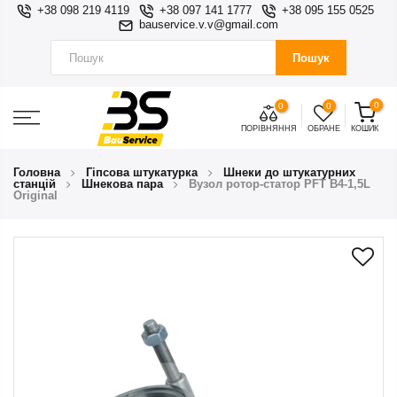
+38 098 219 4119
+38 097 141 1777
+38 095 155 0525
bauservice.v.v@gmail.com
Пошук
0
0
0
ПОРІВНЯННЯ
ОБРАНЕ
КОШИК
Головна
Гіпсова штукатурка
Шнеки до штукатурних
станцій
Шнекова пара
Вузол ротор-статор PFT В4-1,5L
Original