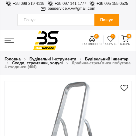
+38 098 219 4119
+38 097 141 1777
+38 095 155 0525
bauservice.v.v@gmail.com
Пошук
0
0
0
ПОРІВНЯННЯ
ОБРАНЕ
КОШИК
Головна
Будівельні інструменти
Будівельний інвентар
Сходи, стремянки, ходулі
Драбина-стрем'янка побутова
4 сходинки (404)