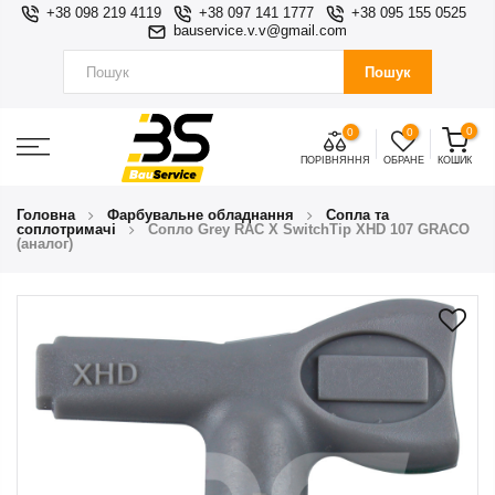
+38 098 219 4119
+38 097 141 1777
+38 095 155 0525
bauservice.v.v@gmail.com
Пошук
0
0
0
ПОРІВНЯННЯ
ОБРАНЕ
КОШИК
Головна
Фарбувальне обладнання
Сопла та
соплотримачі
Сопло Grey RAC X SwitchTip XHD 107 GRACO
(аналог)