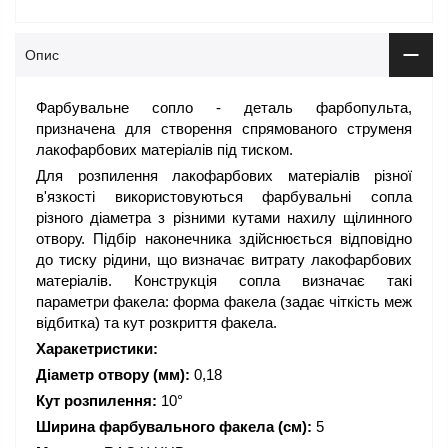
Опис
Фарбувальне сопло - деталь фарбопульта,
призначена для створення спрямованого струменя
лакофарбових матеріалів під тиском.
Для розпилення лакофарбових матеріалів різної
в'язкості використовуються фарбувальні сопла
різного діаметра з різними кутами нахилу щілинного
отвору. Підбір наконечника здійснюється відповідно
до тиску рідини, що визначає витрату лакофарбових
матеріалів. Конструкція сопла визначає такі
параметри факела: форма факела (задає чіткість меж
відбитка) та кут розкриття факела.
Харакетристики:
Діаметр отвору (мм):
0,18
Кут розпилення:
10°
Ширина фарбувального факела (см):
5