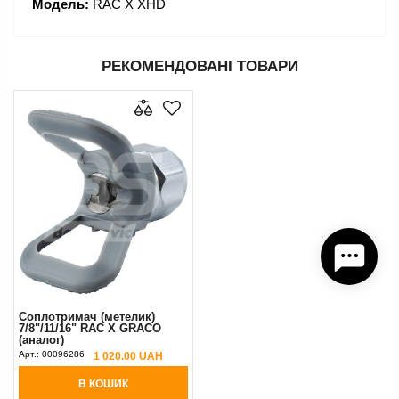
Модель:
RAC X XHD
РЕКОМЕНДОВАНІ ТОВАРИ
Соплотримач (метелик)
7/8"/11/16" RAC X GRACO
(аналог)
Арт.:
00096286
1 020.00 UAH
В КОШИК