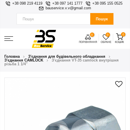
+38 098 219 4119
+38 097 141 1777
+38 095 155 0525
bauservice.v.v@gmail.com
Пошук
0
0
0
ПОРІВНЯННЯ
ОБРАНЕ
КОШИК
Головна
З'єднання для будівельного обладнання
З'єднання CAMLOCK
З'єднання VT-35 camlock внутрішня
різьба 1 1/4"