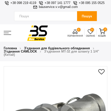
+38 098 219 4119
+38 097 141 1777
+38 095 155 0525
bauservice.v.v@gmail.com
Пошук
0
0
0
ПОРІВНЯННЯ
ОБРАНЕ
КОШИК
Головна
З'єднання для будівельного обладнання
З'єднання CAMLOCK
З'єднання MT-32 для шлангу 1 1/4"
(Китай)