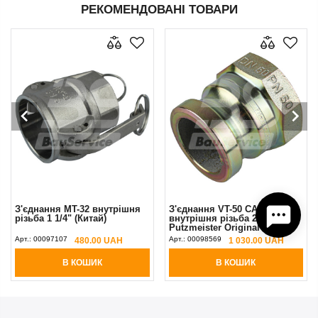
РЕКОМЕНДОВАНІ ТОВАРИ
З'єднання MT-32 внутрішня
З'єднання VT-50 CAMLOCK
різьба 1 1/4" (Китай)
внутрішня різьба 2"
Putzmeister Original
Арт.:
00097107
Арт.:
00098569
480.00 UAH
1 030.00 UAH
В КОШИК
В КОШИК